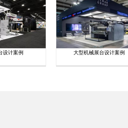
台设计案例
大型机械展台设计案例