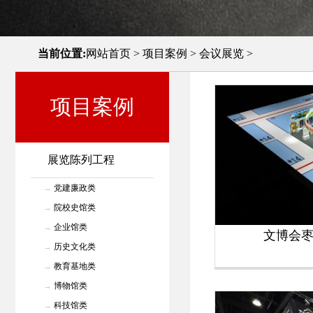
当前位置:
网站首页
>
项目案例
>
会议展览
>
项目案例
展览陈列工程
→
党建廉政类
→
院校史馆类
→
企业馆类
文博会
→
历史文化类
→
教育基地类
→
博物馆类
→
科技馆类