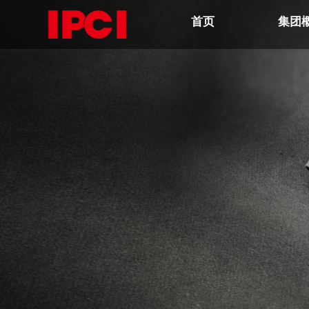
首页
集团