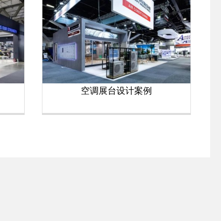
空调展台设计案例