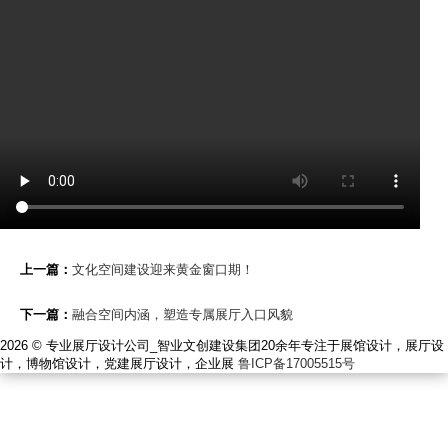
新
闻
资
讯
资
质
荣
誉
上一篇：
文化空间建设迎来黄金窗口期！
联
下一篇：
融合空间内涵，塑造专属展厅入口风貌
系
2026 © 专业展厅设计公司_智业文创建设集团20余年专注于展馆设计，展厅设
我
计，博物馆设计，党建展厅设计，企业展
鲁ICP备17005515号
们