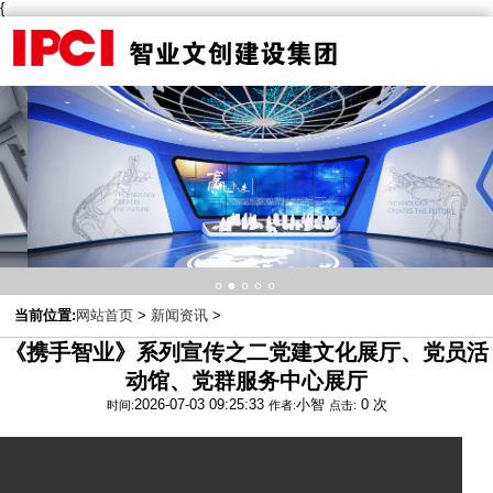
{
关闭分类
集
团
概
况
产
业
布
当前位置:
网站首页
>
新闻资讯
>
局
《携手智业》系列宣传之二党建文化展厅、党员活
动馆、党群服务中心展厅
项
2026-07-03 09:25:33
小智
0
次
时间:
作者:
点击:
目
案
例